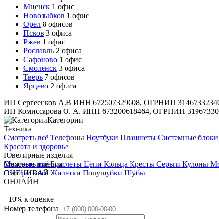
Мценск
1 офис
Новозыбков
1 офис
Орел
8 офисов
Псков
3 офиса
Ржев
1 офис
Рославль
2 офиса
Сафоново
1 офис
Смоленск
3 офиса
Тверь
7 офисов
Ярцево
2 офиса
ИП Сергеенков А.В ИНН 672507329608, ОГРНИП 3146733234
ИП Комиссарова О. А. ИНН 673200618464, ОГРНИП 31967330
Категории
Техника
Смотреть всё
Телефоны
Ноутбуки
Планшеты
Системные блок
Красота и здоровье
Ювелирные изделия
Смотреть всё
Меховые изделия
Браслеты
Цепи
Кольца
Кресты
Серьги
Кулоны
М
Смотреть всё
ОЦЕНИВАЙ
Жилетки
Полушубки
Шубы
ОНЛАЙН
+10%
к оценке
Номер телефона