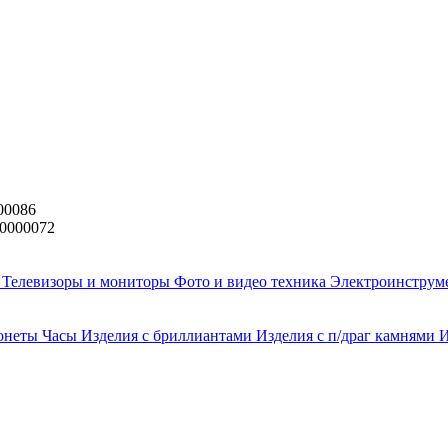
00086
0000072
и
Телевизоры и мониторы
Фото и видео техника
Электроинструм
онеты
Часы
Изделия с бриллиантами
Изделия с п/драг камнями
И