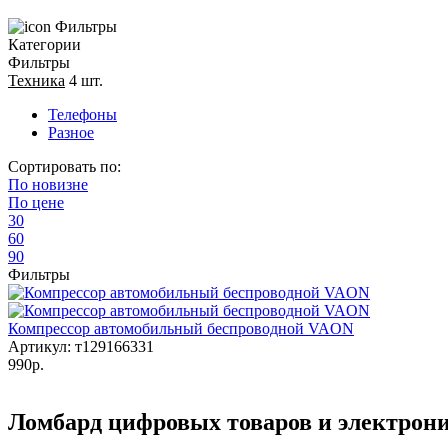
Фильтры
Категории
Фильтры
Техника
4 шт.
Телефоны
Разное
Сортировать по:
По
новизне
По
цене
30
60
90
Фильтры
Компрессор автомобильный беспроводной VAON
Артикул: т129166331
990р.
Ломбард цифровых товаров и электрон