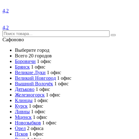
4,2
4,2
Сафоново
Выберите город
Всего 20 городов
Боровичи
1 офис
Брянск
1 офис
Великие Луки
1 офис
Великий Новгород
1 офис
Вышний Волочёк
1 офис
Дятьково
1 офис
Железногорск
1 офис
Клинцы
1 офис
Курск
1 офис
Ливны
1 офис
Мценск
1 офис
Новозыбков
1 офис
Орел
2 офиса
Псков
1 офис