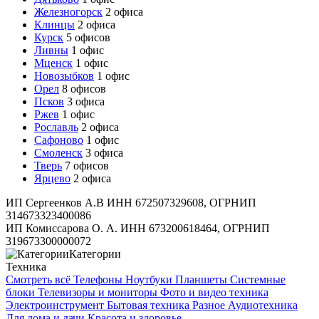
Железногорск
2 офиса
Клинцы
2 офиса
Курск
5 офисов
Ливны
1 офис
Мценск
1 офис
Новозыбков
1 офис
Орел
8 офисов
Псков
3 офиса
Ржев
1 офис
Рославль
2 офиса
Сафоново
1 офис
Смоленск
3 офиса
Тверь
7 офисов
Ярцево
2 офиса
ИП Сергеенков А.В ИНН 672507329608, ОГРНИП
314673323400086
ИП Комиссарова О. А. ИНН 673200618464, ОГРНИП
319673300000072
Категории
Техника
Смотреть всё
Телефоны
Ноутбуки
Планшеты
Системные
блоки
Телевизоры и мониторы
Фото и видео техника
Электроинструмент
Бытовая техника
Разное
Аудиотехника
Для дома и дачи
Красота и здоровье