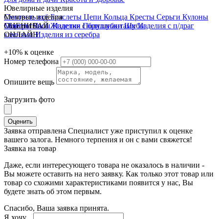
Ювелирные изделия
Смотреть всё
Меховые изделия
Браслеты
Цепи
Кольца
Кресты
Серьги
Кулоны
Монеты
Смотреть всё
ОЦЕНИВАЙ
Часы
Жилетки
Изделия с бриллиантами
Полушубки
Шубы
Изделия с п/драг
камнями
ОНЛАЙН
Изделия из серебра
+10%
к оценке
Номер телефона
Опишите вещь
Загрузить фото
Оценить
Заявка отправлена
Специалист уже приступил к оценке
вашего залога. Немного терпения и он с вами свяжется!
Заявка на товар
Даже, если интересующего товара не оказалось в наличии -
Вы можете оставить на него заявку. Как только этот товар или
товар со схожими характеристиками появится у нас, Вы
будете знать об этом первым.
Спасибо, Ваша заявка принята.
Я хочу...